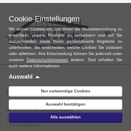
Zum
Inhalt
Cookie-Einstellungen
springen
Wir setzen Cookies ein, um Ihnen die Webseitennutzung zu
erleichtern, unsere Produkte zu verbessern und auf Sie
zuzuschneiden sowie Ihnen personalisierte Angebote zu
unterbreiten. Sie entscheiden, welche Cookies Sie zulassen
oder ablehnen. Ihre Entscheidung können Sie jederzeit unter
unseren
Datenschutzhinweisen
ändern. Dort erhalten Sie
auch weitere Informationen.
Auswahl
Impressum
Nur notwendige Cookies
Auswahl bestätigen
Verantwortlicher Diensteanbieter:
Böttick & Regtop Bauklempner GmbH
Alle auswählen
Johannes Regtop